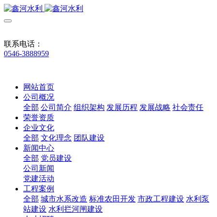
联系电话：
0546-3888959
网站首页
公司概况
全部
公司简介
组织架构
发展历程
发展战略
社会责任
荣誉资质
企业文化
全部
文化理念
团队建设
新闻中心
全部
党员建设
公司新闻
党建活动
工程案例
全部
城市水系改造
标准农田开发
市政工程建设
水利泵
站建设
水利拦河闸建设